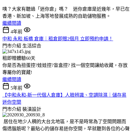
咦？大家有聽過「迷你倉」嗎？ 迷你倉庫是近幾年，早已在
香港、新加坡、上海等地發展成熟的自助儲物服務。
繼續閱讀
4年前
中和 永和 板橋 倉庫｜租倉即贈2個月 立即預約申請！
門市介紹
生活綜合
租即贈體驗60天
你是否為扭蛋控?娃娃控?盲盒控? 找一個空間讓給收藏，存放
專屬你的寶藏!
繼續閱讀
5年前
【中和永和-新一代個人倉庫】人臉辨識、空調除濕｜儲存易
迷你空間
門市介紹
裝潢設計
居住在地少人稠的大台北地區，是不是時常為了空間問題而
傷透腦筋呢？最貼心的儲存易迷你空間，早就聽到各位的心聲