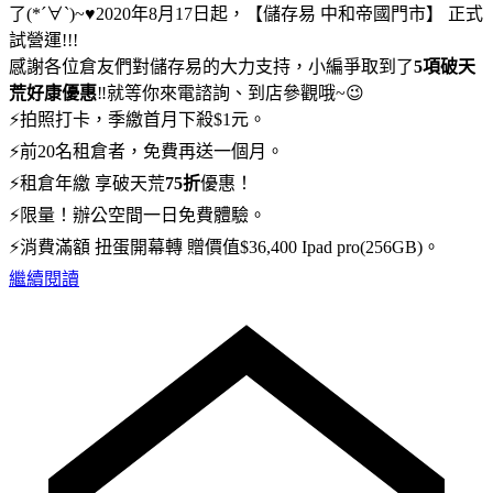
了(*´∀`)~♥2020年8月17日起，【儲存易 中和帝國門市】 正式
試營運!!!
感謝各位倉友們對儲存易的大力支持，小編爭取到了
5項破天
荒好康優惠
‼️就等你來電諮詢、到店參觀哦~😉
⚡拍照打卡，季繳首月下殺$1元。
⚡前20名租倉者，免費再送一個月。
⚡租倉年繳 享破天荒
75折
優惠！
⚡限量！辦公空間一日免費體驗。
⚡消費滿額 扭蛋開幕轉 贈價值$36,400 Ipad pro(256GB)。
繼續閱讀