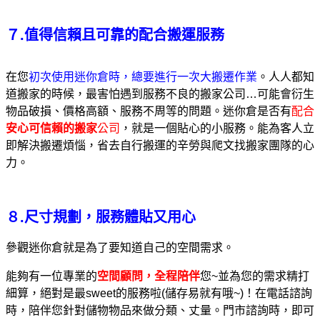
７.值得信賴且可靠的配合搬運服務
在您
初次使用迷你倉時，總要進行一次大搬遷作業
。人人都知
道搬家的時候，最害怕遇到服務不良的搬家公司…可能會衍生
物品破損、價格高額、服務不周等的問題。迷你倉是否有
配合
安心可信賴的搬家
公司
，就是一個貼心的小服務。能為客人立
即解決搬遷煩惱，省去自行搬運的辛勞與爬文找搬家團隊的心
力。
８.尺寸規劃，服務體貼又用心
參觀迷你倉就是為了要知道自己的空間需求。
能夠有一位專業的
空間顧問，全程陪伴
您~並為您的需求精打
細算，絕對是最sweet的服務啦(儲存易就有哦~)！在電話諮詢
時，陪伴您針對儲物物品來做分類、丈量。門市諮詢時，即可