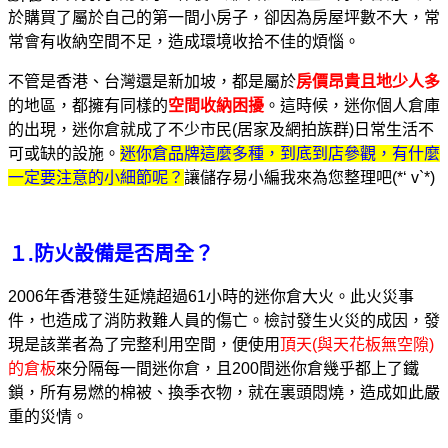
於購買了屬於自己的第一間小房子，卻因為房屋坪數不大，常
常會有收納空間不足，造成環境收拾不佳的煩惱。
不管是香港、台灣還是新加坡，都是屬於
房價昂貴且地少人多
的地區，都擁有同樣的
空間收納困擾
。這時候，迷你個人倉庫
的出現，迷你倉就成了不少市民(居家及網拍族群)日常生活不
可或缺的設施。
迷你倉品牌這麼多種，到底到店參觀，有什麼
一定要注意的小細節呢？
讓儲存易小編我來為您整理吧(*‘ v`*)
１.防火設備是否周全？
2006年香港發生延燒超過61小時的迷你倉大火。此火災事
件，也造成了消防救難人員的傷亡。檢討發生火災的成因，發
現是該業者為了完整利用空間，便使用
頂天(與天花板無空隙)
的倉板
來分隔每一間迷你倉，且200間迷你倉幾乎都上了鐵
鎖，所有易燃的棉被、換季衣物，就在裏頭悶燒，造成如此嚴
重的災情。