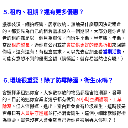
５.租約、租期？還有更多優惠？
搬家裝潢、網拍經營、居家收納…無論是什麼原因決定租倉
的。都要先為自己的租倉需求設立一個期限。大部分迷你倉業
者的租約都是以一個月為單位，而衍生季繳、半年繳、年繳。
當然
租約越長
，迷你倉公司或許
會提供更好的優惠折扣
來回饋
你哦。還有還有！有租倉需求，可以先去官網查看
當期活動
，
可能有意想不到的優惠金額（悄悄話：儲存易當然也有囉！）
６.
環境很重要！除了防霉除溼，衛生
ok嗎？
會選擇承租迷你倉，大多數存放的物品都是害怕潮濕、發霉
的。目前的迷你倉業者幾乎都有做到
24小時空調循環、工業
除溼
。但人流搬運、進出，室內難免會有垃圾產生，這時候是
否每日有
人員駐守巡邏
並打掃消毒衛生，這個小細節就顯得極
為重要。畢竟沒有人會希望自己迷你倉被蟲蟲入侵吧？！