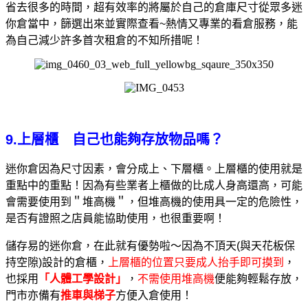
省去很多的時間，超有效率的將屬於自己的倉庫尺寸從眾多迷
你倉當中，篩選出來並實際查看~熱情又專業的看倉服務，能
為自己減少許多首次租倉的不知所措呢！
9.上層櫃 自己也能夠存放物品嗎？
迷你倉因為尺寸因素，會分成上、下層櫃。上層櫃的使用就是
重點中的重點！
因為有些業者上櫃做的比成人身高還高，可能
會需要使用到＂堆高機＂，但堆高機的使用具一定的危險性，
是否有證照之店員能協助使用，也很重要啊！
儲存易的迷你倉，在此就有優勢啦～因為不頂天(與天花板保
持空隙)設計的倉櫃，
上層櫃的位置只要成人抬手即可摸到
，
也採用
「人體工學設計」
，
不需使用堆高機
便能夠輕鬆存放，
門市亦備有
推車與梯子
方便入倉使用！