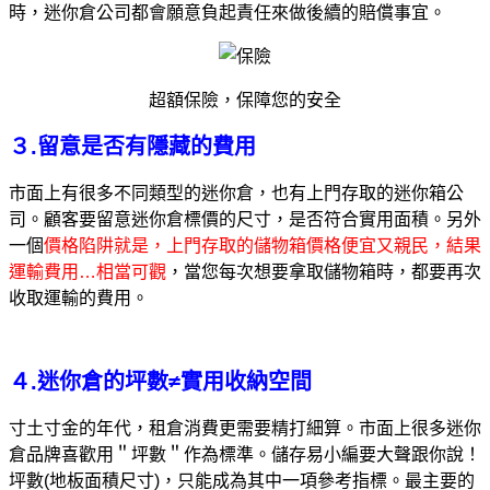
時，
迷你倉公司都會願意負起責任來做後續的賠償事宜。
超額保險，保障您的安全
３.留意是否有隱藏的費用
市面上有很多不同類型的迷你倉，也有上門存取的迷你箱公
司。顧客要留意迷你倉標價的尺寸，是否符合實用面積。另外
一個
價格陷阱就是，上門存取的儲物箱價格便宜又親民，結果
運輸費用…相當可觀
，當您每次想要拿取儲物箱時，都要再次
收取運輸的費用。
４.
迷你倉的坪數
≠實用收納空間
寸土寸金的年代，租倉消費更需要精打細算。市面上很多迷你
倉品牌喜歡用＂坪數＂作為標準。儲存易小編要大聲跟你說！
坪數(地板面積尺寸)，只能成為其中一項參考指標。最主要的