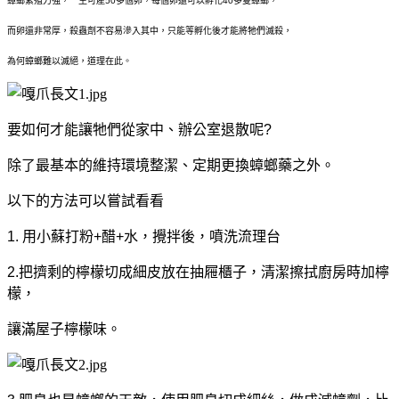
蟑螂繁殖力強，一生可產50多個卵，每個卵還可以孵化40多隻蟑螂，
而卵還非常厚，殺蟲劑不容易滲入其中，只能等孵化後才能將牠們滅殺，
為何蟑螂難以滅絕，道理在此。
要如何才能讓牠們從家中、辦公室退散呢?
除了最基本的維持環境整潔、定期更換蟑螂藥之外。
以下的方法可以嘗試看看
1. 用小蘇打粉+醋+水，攪拌後，噴洗流理台
2.把擠剩的檸檬切成細皮放在抽屜櫃子，清潔擦拭廚房時加檸
檬，
讓滿屋子檸檬味。