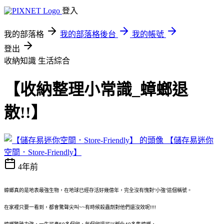
登入
我的部落格
我的部落格後台
我的帳號
登出
收納知識
生活綜合
【收納整理小常識_蟑螂退
散!!】
【儲存易迷你
空間．Store-Friendly】
4年前
蟑螂真的是地表最強生物，在地球已經存活好幾億年，完全沒有愧對“小強“這個稱號。
在家裡只要一看到，都會驚聲尖叫~~有時候殺蟲劑對他們還沒效呢!!!!