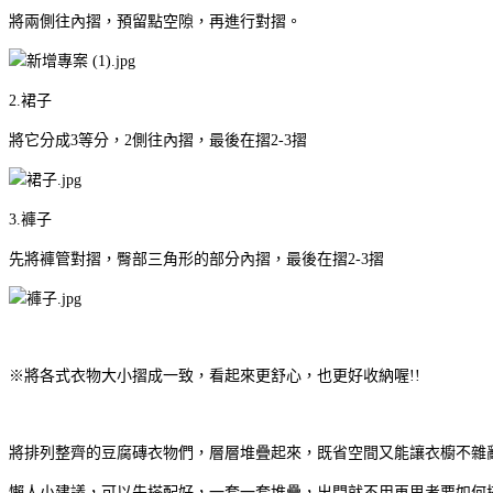
將兩側往內摺，預留點空隙，再進行對摺。
2.
裙子
將它分成
3
等分，
2
側往內摺，最後在摺
2-3
摺
3.
褲子
先將褲管對摺，臀部三角形的部分內摺，最後在摺
2-3
摺
※將各式衣物大小摺成一致，看起來更舒心，也更好收納喔
!!
將排列整齊的豆腐磚衣物們，層層堆疊起來，既省空間又能讓衣櫥不雜
懶人小建議，可以先搭配好，一套一套堆疊，出門就不用再思考要如何