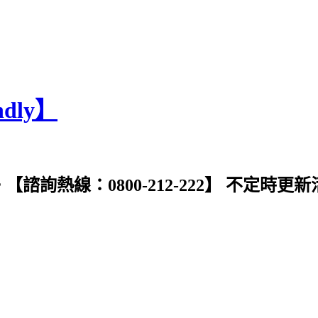
dly】
存易迷你空間部落格٩(๑❛ᴗ❛๑)۶ 【諮詢熱線：0800-212-2