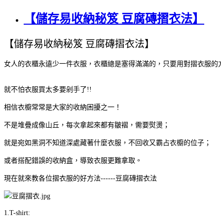
【儲存易收納秘笈 豆腐磚摺衣法】
【儲存易收納秘笈
豆腐磚摺衣法】
女人的衣櫃永遠少一件衣服，衣櫃總是塞得滿滿的，只要用對摺衣服的
就不怕衣服買太多要剁手了
!!
相信衣櫥常常是大家的收納困擾之一！
不是堆疊成像山丘，每次拿起來都有皺褶，需要熨燙；
就是宛如黑洞不知道深處藏著什麼衣服，不回收又霸占衣櫥的位子；
或者搭配錯誤的收納盒，導致衣服更難拿取。
現在就來教各位摺衣服的好方法
------
豆腐磚摺衣法
1.T-shirt: