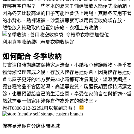
裡哪有空位呢？一些基本的夏天Ｔ恤建議放入簡便式收納箱，
因為冬天比較高溫的日子可能也會派上用場，其餘冬天用不著
的小背心、熱褲短褲、沙灘褲等就可以用真空收納袋存放，
然後放入較難取的位置如床底、衣櫃上方收納。
利用真空收納袋把春夏衣物收納好
如何配合 冬季收納
其實這段時期應該保持家居清潔，小編私心建議雜物、換季衣
物清潔整理完成之後，存放入儲存易迷你倉，因為儲存易迷你
倉比屋子更好的地方就是24小時都有冷氣開放，溫濕度調控，
讓各種物品不會因潮濕、高溫等變質。房屋長期要保持清潔之
餘，也要預留給自己的生活空間，享受在家的自在與舒適～當
然就需要一個家用迷你倉作為外置的儲物室。
撥打0800-212-222就可以幫到您囉！
儲存易迷你倉分店休閒區域