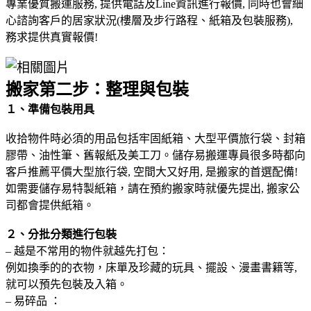
專業優質搬運服務, 提供電話及Line資訊進行報價, 同時也會細
心諮詢客戶的居家狀況(樓層及步行路程、紙箱及包裝服務),
務求提供真實報價!
搬家第二步
：整理與包裝
１、準備包裝用具
收拾物件時必須的用品包括牢固紙箱、大型平價旅行袋、封箱
膠帶、油性筆、舊報紙及美工刀。儲存易搬運專員很多時都向
客戶推薦平價大型旅行袋, 空間大又好用, 是搬家的首選配備!
如需要儲存易特製紙箱，請在預約搬家時就優先提出, 搬家公
司都會提供紙箱。
２、分批分類進行包裝
– 越是不常用的物件就越先打包：
例如換季的的衣物，床單及珍藏的玩具、擺設、漫畫書籍等,
就可以預先包裝及入箱。
– 易碎品 ：