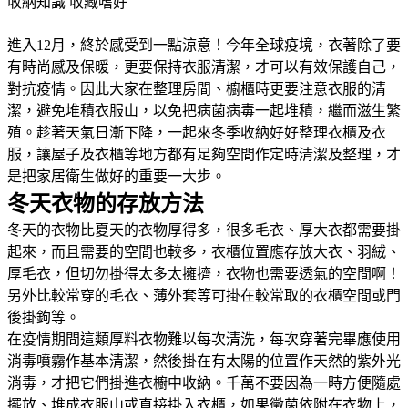
收納知識
收藏嗜好
進入12月，終於感受到一點涼意！今年全球疫境，衣著除了要
有時尚感及保暖，更要保持衣服清潔，才可以有效保護自己，
對抗疫情。因此大家在整理房間、櫥櫃時更要注意衣服的清
潔，避免堆積衣服山，以免把病菌病毒一起堆積，繼而滋生繁
殖。趁著天氣日漸下降，一起來冬季收納好好整理衣櫃及衣
服，讓屋子及衣櫃等地方都有足夠空間作定時清潔及整理，才
是把家居衛生做好的重要一大步。
冬天衣物的存放方法
冬天的衣物比夏天的衣物厚得多，很多毛衣、厚大衣都需要掛
起來，而且需要的空間也較多，衣櫃位置應存放大衣、羽絨、
厚毛衣，但切勿掛得太多太擁擠，衣物也需要透氣的空間啊！
另外比較常穿的毛衣、薄外套等可掛在較常取的衣櫃空間或門
後掛鉤等。
在疫情期間這類厚料衣物難以每次清洗，每次穿著完畢應使用
消毒噴霧作基本清潔，然後掛在有太陽的位置作天然的紫外光
消毒，才把它們掛進衣櫥中收納。千萬不要因為一時方便隨處
擺放、堆成衣服山或直接掛入衣櫃，如果黴菌依附在衣物上，