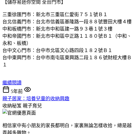
【儲存易迷你空間 全台門市】
三重徐匯門市：新北市三重區仁愛街７５１號Ｂ１
台北信義門市：台北市信義區基隆路一段８８號豐田大樓４樓
中和板橋門市：新北市中和區建一路９３巷１號３樓
中和帝國門市：新北市中和區中正路１１８０號Ｂ１（中和、
永和、板橋）
台中文心門市：台中市北區文心路四段１８２號Ｂ１
台中東興門市：台中市南屯區東興路二段１８６號財經大樓Ｂ
１
繼續閱讀
5年前
親子居家：培養兒童的收納興趣
收納秘笈
親子育兒
相信家中有小朋友的家長都明白，家裏無論怎樣收拾，總是越
弄越多雜物。