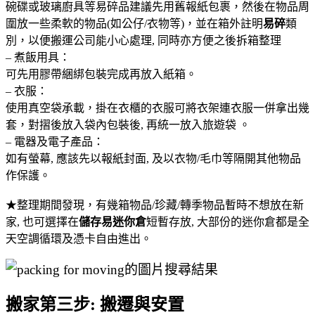
碗碟或玻璃廚具等易碎品建議先用舊報紙包裹，然後在物品周
圍放一些柔軟的物品(如公仔/衣物等)，並在箱外註明
易碎
類
別，以便搬運公司能小心處理, 同時亦方便之後拆箱整理
– 煮飯用具：
可先用膠帶綑綁包裝完成再放入紙箱。
– 衣服：
使用真空袋承載，掛在衣櫃的衣服可將衣架連衣服一併拿出幾
套，對摺後放入袋內包裝後, 再統一放入旅遊袋 。
– 電器及電子產品：
如有螢幕, 應該先以報紙封面, 及以衣物/毛巾等隔開其他物品
作保護。
★整理期間發現，有幾箱物品/珍藏/轉季物品暫時不想放在新
家, 也可選擇在
儲存易迷你倉
短暫存放, 大部份的迷你倉都是全
天空調循環及憑卡自由進出。
搬家第三步:
搬遷與安置