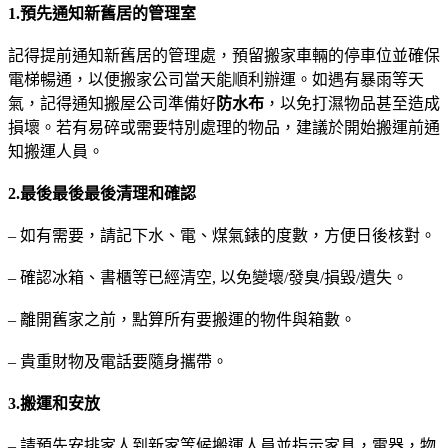
1.預先通知新舊居的管理室
記得提前通知新舊居的管理處，預留搬家車輛的停車位並確保
電梯暢通，以便搬家公司當天能順利辦運。如遇有暴雨等天
氣，記得通知搬屋公司準備好
防水布
，以免打濕物品甚至造成
損壞。若有易碎或需要特別處理的物品，建議於開始搬運前通
知搬運人員。
2.最後最後最後清理和確認
– 如有需要，請記下水、電、煤氣錶的度數，方便日後核對。
– 確認冰箱、書櫃等已經清空, 以免變壞/發臭/損毀/遺失。
– 離開舊家之前，點算所有要搬運的物件與箱數。
– 貴重財物及電話要隨身攜帶。
3.搬運和安放
– 請預先安排家人到新家等候搬運人員並指示家具，電器，物