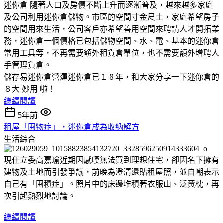
迷你倉 隨著人口及房價不斷上升而逐漸普及，越來越多家庭
及公司利用迷你倉儲物。市區的空間寸金尺土，家庭希望房子
的空間用來生活，公司客戶亦希望善用空間來聘請人才開拓業
務，迷你倉一個價格已包括儲物空間、水、電、基本的迷你倉
常用工具等，不再需要額外租貨倉單位，也不需要額外增聘人
手管理貨倉。
儲存易迷你倉營運迷你倉已１８年，和大家分享一下迷你倉的
８大 妙用 啦！
繼續閱讀
5年前
租屋「囤物症」，迷你倉成為收納解方
生活綜合
現任立委
高嘉瑜
近期因感嘆無法買到理想住宅，卻因名下擁有
建物及土地而引發爭議，前晚為澄清還貼租屋照，並自嘲表示
自己有「囤積症」。照片中的床邊堆積著衣服山、泛黃枕，再
次引起熱烈地討論。
繼續閱讀