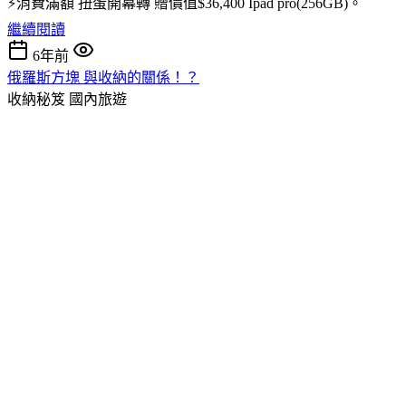
⚡消費滿額 扭蛋開幕轉 贈價值$36,400 Ipad pro(256GB)。
繼續閱讀
6年前
俄羅斯方塊 與收納的關係！？
收納秘笈
國內旅遊