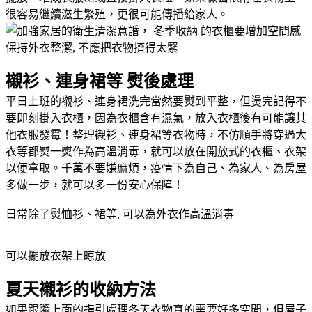
很容易繼續滋生繁殖，更很可能傳播給家人。
保持外衣整潔, 不應把衣物擠得太緊
襯衫、連身裙等 熨後處理
平日上班的襯衫、連身裙洗完當然要熨到平整，但燙完記得不
要即刻掛入衣櫃，因為衣櫃含有濕氣，放入衣櫃後有可能讓其
他衣服發霉！整理襯衫、連身裙等衣物時，不仿順手將穿過大
衣等都熨一熨作為高溫消毒，就可以放在開放式的衣櫃、衣架
以便拿取。千萬不要嫌麻煩，疫情下為自己、為家人、為房屋
多做一步，就可以多一份安心保障！
日常除了熨恤衫、裙等, 可以為外衣作高溫消毒
可以擺放衣架上晾放
夏天襯衫的收納方法
如果跟隨上面的指引處理冬天衣物真的需要好多空間，但屋子