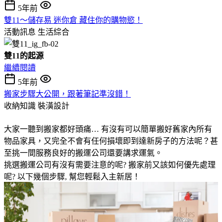
5年前
雙11～儲存易 迷你倉 藏住你的購物慾！
活動訊息
生活綜合
雙11的起源
繼續閱讀
5年前
搬家步驟大公開，跟著筆記準沒錯！
收納知識
裝潢設計
大家一聽到搬家都好頭痛… 有沒有可以簡單搬好舊家內所有
物品家具，又完全不會有任何損壞即到達新房子的方法呢？甚
至挑一間服務良好的搬運公司還要講求運氣。
挑選搬運公司有沒有需要注意的呢? 搬家前又該如何優先處理
呢? 以下幾個步驟, 幫您輕鬆入主新居！