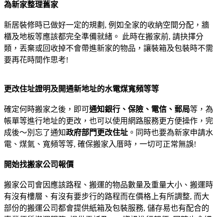
為新家整理舊家
新居裝修時已做好一定的規劃, 例如全家的收納空間分配，牆
櫃及地板等應該都完全準備就緒。 此時在搬家前, 請抉擇分
類，丟棄或回收掉不會帶進新家的物品，讓裝箱及包裝時不需
要再花時間作思考!
更改住址證明及開通新地址的水電煤寬頻等等
確定何時搬家之後，即可
通知銀行、保險、電信、郵局
等，為
帳單等進行地址的更改，也可以使用網路服務更方便操作，完
成後～別忘了通知
政府部門更改住址
。同時也要為新家申請水
電、煤氣、寬頻等等, 確保搬家入厝時，一切可正常無誤!
開始找搬家公司報價
搬家公司會因應該路程、搬運的物品數量及重量大小、搬運時
有沒有樓層、有沒有要步行的路程而在價格上有所調整, 而大
部份的搬運公司都會提供紙箱及包裝服務, 儲存易也有配合的