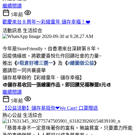
繼續閱讀
5年前
歡慶來台８周年～彩繪童年 儲存幸福！❤️
活動訊息
生活綜合
今年是StoreFriendly，自香港來台深耕第８年。
因疫情緣故，將歡慶喜悅化作回饋社會的力量~
推出
《
#租倉好禮三選一
》
及
《
#繪圖做公益
》
邀請您一同共襄盛舉
儲存易舉辦的【彩繪童年．儲存幸福】
🎨儲存易收回一張繪圖作品，即回饋兒福聯盟8元🎨
繼續閱讀
5年前
【公益活動】儲存易挺你❤We Care! 口罩贈送
熱心公益
生活綜合
「慈善本身不一定意味著你的富有。無論貧富，只要盡力所能