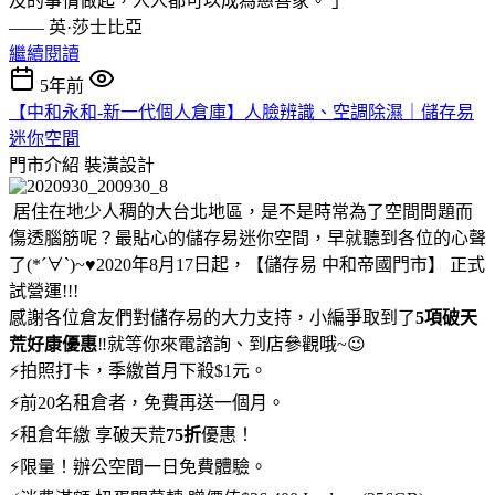
及的事情做起，人人都可以成為慈善家。 」
—— 英·莎士比亞
繼續閱讀
5年前
【中和永和-新一代個人倉庫】人臉辨識、空調除濕｜儲存易
迷你空間
門市介紹
裝潢設計
居住在地少人稠的大台北地區，是不是時常為了空間問題而
傷透腦筋呢？最貼心的儲存易迷你空間，早就聽到各位的心聲
了(*´∀`)~♥2020年8月17日起，【儲存易 中和帝國門市】 正式
試營運!!!
感謝各位倉友們對儲存易的大力支持，小編爭取到了
5項破天
荒好康優惠
‼️就等你來電諮詢、到店參觀哦~😉
⚡拍照打卡，季繳首月下殺$1元。
⚡前20名租倉者，免費再送一個月。
⚡租倉年繳 享破天荒
75折
優惠！
⚡限量！辦公空間一日免費體驗。