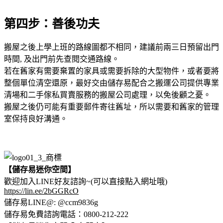
第四步
：善後功夫
搬屋之後上學上班的路線圖都不相同，建議前兩三日預留出門
時間, 及出門前先查閱交通路線。
若在舊家有需要棄置的家具或需要拆除的大型物件，或者要將
整個單位清空還原，最好交由儲存易配合之搬運公司提供專業
清場和二手傢私買賣服務的搬屋公司處理，以免後顧之憂。
搬屋之後仍可能有重要郵件寄往舊址，所以需要和舊家的管理
室保持良好溝通。
【儲存易迷你空間】
歡迎加入LINE好友諮詢~(可以直接點入網址哦)
https://lin.ee/2bGGRcO
儲存易LINE@: @ccm9836g
儲存易免費諮詢電話：0800-212-222