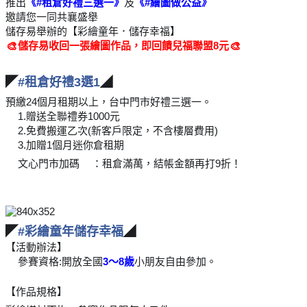
推出
《
#
租倉好禮三選一
》
及
《
#
繪圖做公益
》
邀請您一同共襄盛舉
儲存易舉辦的【彩繪童年．儲存幸福】
儲存易收回一張繪圖作品，即回饋兒福聯盟8元
🎨
🎨
◤
#
租倉好禮3選1
◢
預繳24個月租期以上，台中門市好禮三選一。
1.贈送全聯禮券1000元
🎉
2.免費搬運乙次(新客戶限定，不含樓層費用)
🎉
3.加贈1個月迷你倉租期
🎉
文心門市加碼
：租倉滿萬，結帳金額再打9折！
‼️
‼️
◤
#
彩繪童年儲存幸福
◢
【活動辦法】
參賽資格:開放全國
3～8歲
小朋友自由參加。
🎨
【作品規格】