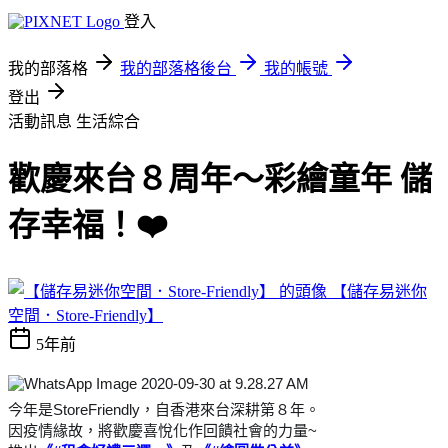
登入
我的部落格
我的部落格後台
我的帳號
登出
活動訊息
生活綜合
歡慶來台８周年～彩繪童年 儲
存幸福！❤️
【儲存易迷你
空間．Store-Friendly】
5年前
今年是StoreFriendly，自香港來台深耕第８年。
因疫情緣故，將歡慶喜悅化作回饋社會的力量~