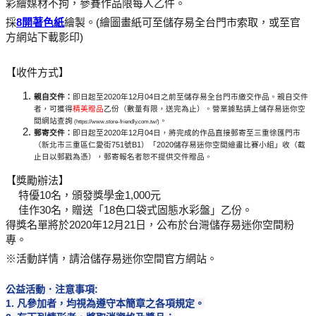
彩繪媒材不拘，參賽作品限每人乙件。
採
8開著色紙
繪製。(繪圖畫紙可至儲存易全台門市索取，或至官
方網站下載影印)
【收件方式】
親自交件：
即日起至
2020
年
12
月
04
日之前至儲存易全台門市繳交作品。
親自交件
者，可獲得
精美贈品
乙份（數量有限，送完為止）。營業據點請上儲存易迷你空
間網站查詢
。
(https://www.store-friendly.com.tw/)
郵寄交件：
即日起至
2020
年
12
月
04
日，將完成的作品直接郵寄至三重徐匯門市
（新北市三重區仁愛街
751
號
B1
）「
2020
儲存易迷你空間繪畫比賽小組」收（截
止日以郵戳為憑），郵寄報名者恕不提供交件贈品。
【獎勵辦法】
特優10名，頒發獎學金1,000元
🏆
佳作30名，贈送「18色口袋式固態水彩盤」乙份。
🏆
得獎名單將於2020年12月21日，公布於台灣儲存易迷你空間粉
專。
※活動詳情，請洽儲存易迷你空間官方網站。
公益活動．注意事項:
1. 凡參加者，均視為遵守本簡章之各項規定。