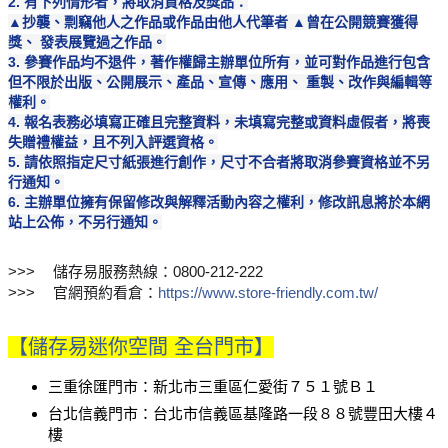
2. 有下列情形者，將取消資格及獎品：
▲抄襲、剽竊他人之作品或作品由他人代筆者 ▲曾在公開競賽獲得
獎、 發表展覽過之作品。
3. 參賽作品均不退件，著作權歸主辦單位所有，並可對作品進行包含
但不限於出版、公開展示、產品、宣傳、應用、 重製、改作與編輯等
權利。
4. 報名表務必填寫正確且完整資料，未填寫完整或資料虛假者，將喪
失贈禮權益，且不列入評選資格。
5. 請依照指定尺寸紙張進行創作，尺寸不合者將取消參賽資格並不另
行通知。
6. 主辦單位擁有保留修改與解釋活動內容之權利，修改訊息將於本網
站上公佈，不另行通知。
>>>
儲存易服務熱線：0800-212-222
☎
>>>
官網預約看倉：
https://www.store-friendly.com.tw/
🔗
【儲存易迷你空間 全台門市】
三重徐匯門市：新北市三重區仁愛街７５１號Ｂ１
台北信義門市：台北市信義區基隆路一段８８號豐田大樓４
樓