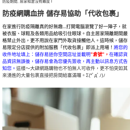
防疫期間, 居家租倉沒有難度 I
防疫網購血拚 儲存易協助「代收包裹」
在家進行防疫隔離真的好無趣...打開電腦瀏覽了好一陣子，就
被衣服、球鞋及各類用品給吸引住眼球。自主居家隔離期間嚴
格禁止外出，更不用說在家門外取貨接觸他人。這時候，儲存
易限定分店提供的附加服務「代收包裹」即派上用場！
將您的
收件地址填上：儲存易迷你空間店址並載明
"倉號"，
在確認貨
品資訊無誤
後，儲存易會為您優先簽收，再主動以訊息方式告
知您
。
這樣～大肆網路購物也不怕無人可收件，更不怕突如其
來湧進的大量包裹直接把房間給塞滿囉。
Σ(*ﾟдﾟﾉ)ﾉ