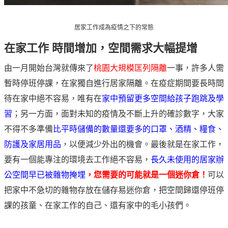
居家工作成為疫情之下的常態
在家工作 時間增加，空間需求大幅提增
由一月開始台灣就傳來了
桃園大規模匡列隔離
一事，許多人需
暫時停班停課，在家獨自進行居家隔離。在疫症期間要長時間
待在家中絕不容易，唯有在
家中預留更多空間給孩子跑跳及學
習
；另一方面，面對未知的疫情及不斷上升的確診數字，大家
不得不多準備
比平時儲備的數量還要多的口罩、酒精、糧食、
防護及家居用品
，以便減少外出的機會。最後就是在家工作，
要有一個能專注的環境去工作絕不容易，
長久未使用的居家辦
公空間早已被雜物掩埋
，您需要的可能就是一個迷你倉！
可以
把家中不急切的雜物存放在儲存易迷你倉，把空間歸還停班停
課的孩童、在家工作的自己、還有家中的毛小孩們。