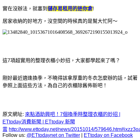
實在沒辦法，就塞到
儲存易租用的迷你倉
!
居家收納的好地方，沒空間的時候真的是幫大忙阿～
這7項超實用的整理衣櫃小妙招，大家都學起來了嗎？
剛好最近適逢換季，不曉得該拿厚重的冬衣怎麼辦的話，試著
參照上面這些方法，為自己的衣櫃除舊佈新吧！
原文網址:
來點酒助興吧！7個換季時整理衣櫃的妙招 |
ETtoday消費新聞 | ETtoday 新聞
雲
http://www.ettoday.net/news/20151014/579646.htm#ixzz
Follow us:
@ETtodaynet on Twitter
|
ETtoday on Facebook