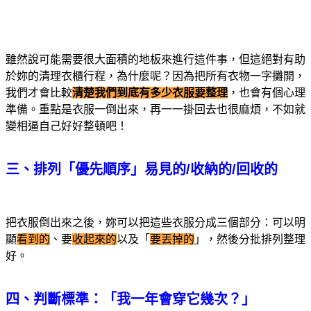
雖然說可能需要很大面積的地板來進行這件事，但這絕對有助
於妳的清理衣櫃行程，
為什麼呢？因為把所有衣物一字攤開，
我們才會比較
清楚我們到底有多少衣服要整理
，也會有個心理
準備。重點是衣服一倒出來，再一一掛回去也很麻煩，不如就
變相逼自己好好整頓吧！
三、排列「優先順序」易見的/收納的/回收的
把衣服倒出來之後，妳可以把這些衣服分成三個部分：可以明
顯
看到的
、要
收起來的
以及「
要丟掉的
」，然後分批排列整理
好。
四、判斷標準：「我一年會穿它幾次？」