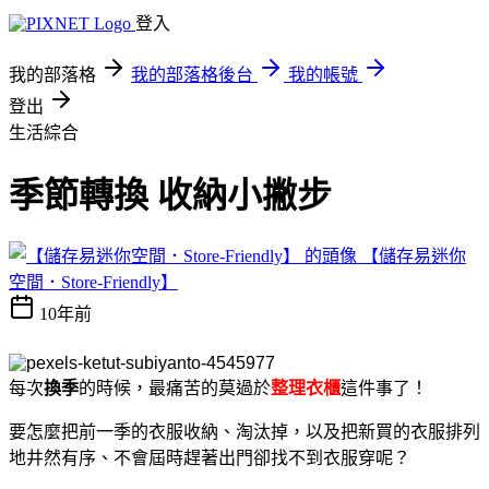
登入
我的部落格
我的部落格後台
我的帳號
登出
生活綜合
季節轉換 收納小撇步
【儲存易迷你
空間．Store-Friendly】
10年前
每次
換季
的時候，最痛苦的莫過於
整理衣櫃
這件事了！
要怎麼把前一季的衣服收納、淘汰掉，以及把新買的衣服排列
地井然有序、不會屆時趕著出門卻找不到衣服穿呢？