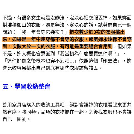
不過，有很多女生就是沒辦法下定決心把衣服丟掉，如果妳面
對堆積如山的衣服，還是無法下定決心的話，試著問自己一個
問題：「我一年會穿它幾次？」
把次數少於3次的衣服挑出
來，如果是一年中連穿都不會穿的衣服，那麼妳永遠都不會穿
到，次數大於一次的衣服，有可能是重要場合會用到
，但如果
不是，妳大概也會意識到「我當初為什麼要買這件啊？」、
「這件好像之後根本也穿不到吧…」依照這個「刪去法」，妳
會比較容易挑出自己到底有哪些衣服該留該丟。
五、學習收納整齊
善用家具店購入的收納工具吧！絕對會讓妳的衣櫃看起來更井
然有序，將同類型品項的衣物擺在一起，之後找衣服也不會讓
自己一團亂。